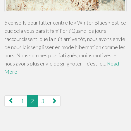
5 conseils pour lutter contre le « Winter Blues » Est-ce
que cela vous paraît familier ? Quand les jours
raccourcissent, que la nuit arrive tôt, nous avons envie
de nous laisser glisser en mode hibernation comme les
ours. Nous sommes plus fatigués, moins motivés, et
nous avons plus envie de grignoter – c’est le…
Read
More
paging-
1
2
3
navigation