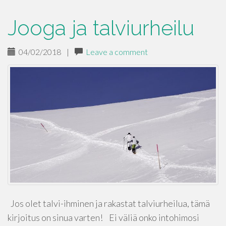
Jooga ja talviurheilu
04/02/2018
|
Leave a comment
Jos olet talvi-ihminen ja rakastat talviurheilua, tämä
kirjoitus on sinua varten! Ei väliä onko intohimosi