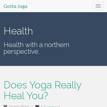
Gotta Joga
Primary
S
k
Menu
i
Health
p
t
Health with a northern
o
perspective.
c
o
n
t
e
n
Does Yoga Really
t
Heal You?
31/05/2018
|
1 Comment