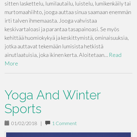
sitten laskettelu, lumilautailu, luistelu, lumikenkäily tai
murtomaahiihto, jooga auttaa sinua saamaan enemmän
irti talven ihmemaasta. Jooga vahvistaa
keskivartaloasi ja parantaa tasapainoasi. Se myös
kehittää huomiokykyä ja keskittymistä, ominaisuuksia,
jotka auttavat tekemään lumisista hetkistä
ainutlaatuisia, joka ikinen kerta. Aloitetaan…
Read
More
Yoga And Winter
Sports
01/02/2018
|
1 Comment