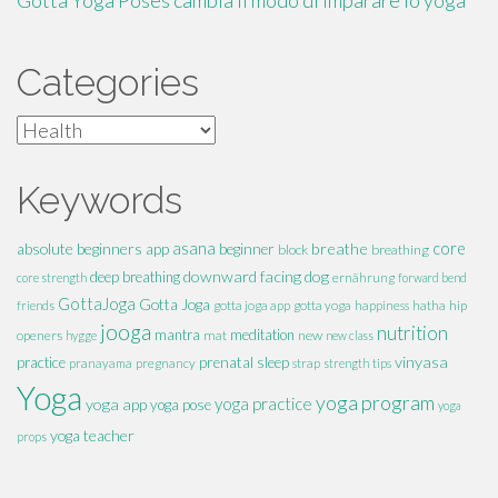
Gotta Yoga Poses cambia il modo di imparare lo yoga
Categories
Categories
Keywords
absolute beginners
asana
breathe
core
app
beginner
block
breathing
downward facing dog
deep breathing
core strength
ernährung
forward bend
GottaJoga
Gotta Joga
hatha
hip
friends
gotta joga app
gotta yoga
happiness
jooga
nutrition
mantra
meditation
openers
mat
new
hygge
new class
vinyasa
practice
prenatal
sleep
pranayama
pregnancy
strap
strength
tips
Yoga
yoga program
yoga practice
yoga app
yoga pose
yoga
yoga teacher
props