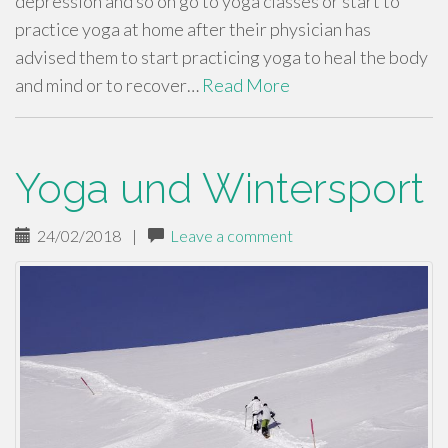
depression and so on go to yoga classes or start to
practice yoga at home after their physician has
advised them to start practicing yoga to heal the body
and mind or to recover…
Read More
Yoga und Wintersport
24/02/2018
|
Leave a comment