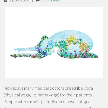
Nowadays many medical doctors prescribe yoga
(physical yoga, i.e. hatha yoga) for their patients.
People with chronic pain, disc prolapse, fatigue,