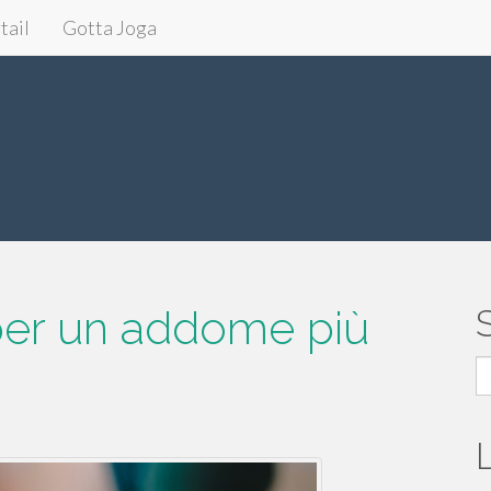
tail
Gotta Joga
per un addome più
S
fo