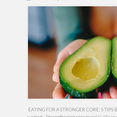
EATING FOR A STRONGER CORE: 5 TIPS BY 
our body. Strengthening core muscles allows u