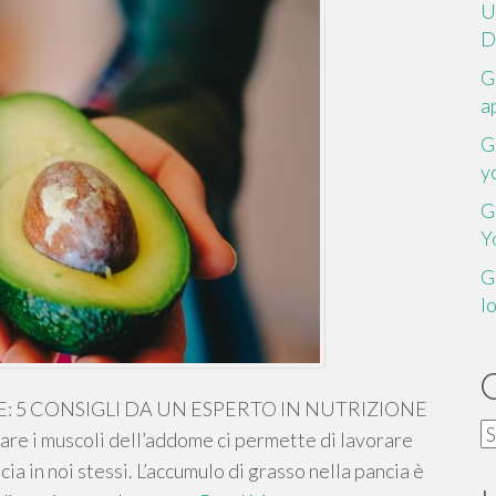
U
D
G
a
G
y
G
Y
G
l
 5 CONSIGLI DA UN ESPERTO IN NUTRIZIONE
C
zare i muscoli dell’addome ci permette di lavorare
ucia in noi stessi. L’accumulo di grasso nella pancia è