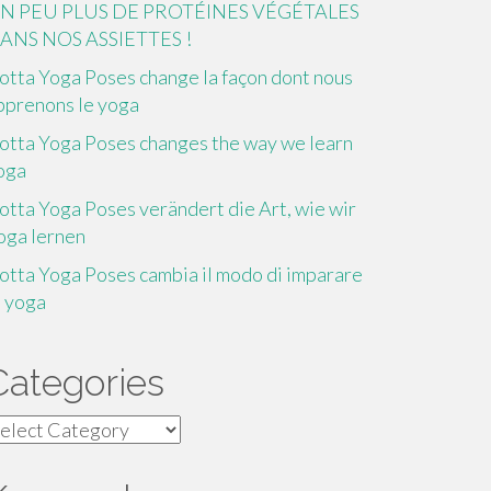
N PEU PLUS DE PROTÉINES VÉGÉTALES
ANS NOS ASSIETTES !
otta Yoga Poses change la façon dont nous
pprenons le yoga
otta Yoga Poses changes the way we learn
oga
otta Yoga Poses verändert die Art, wie wir
oga lernen
otta Yoga Poses cambia il modo di imparare
o yoga
Categories
ategories