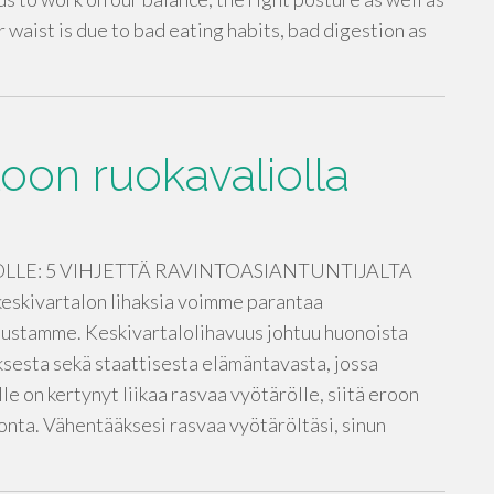
r waist is due to bad eating habits, bad digestion as
oon ruokavaliolla
LE: 5 VIHJETTÄ RAVINTOASIANTUNTIJALTA
keskivartalon lihaksia voimme parantaa
ustamme. Keskivartalolihavuus johtuu huonoista
sesta sekä staattisesta elämäntavasta, jossa
ulle on kertynyt liikaa rasvaa vyötärölle, siitä eroon
onta. Vähentääksesi rasvaa vyötäröltäsi, sinun