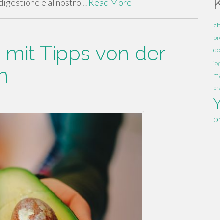
 digestione e al nostro…
Read More
ab
br
– mit Tipps von der
d
jo
n
ma
pr
p