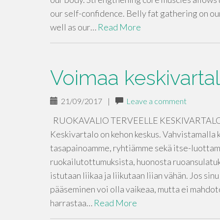
our self-confidence. Belly fat gathering on ou
well as our…
Read More
Voimaa keskivartal
21/09/2017
|
Leave a comment
RUOKAVALIO TERVEELLE KESKIVARTALOL
Keskivartalo on kehon keskus. Vahvistamalla 
tasapainoamme, ryhtiämme sekä itse-luottam
ruokailutottumuksista, huonosta ruoansulatuk
istutaan liikaa ja liikutaan liian vähän. Jos sin
pääseminen voi olla vaikeaa, mutta ei mahdot
harrastaa…
Read More