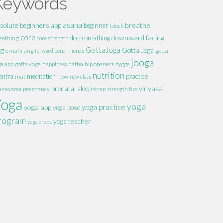
Keywords
solute beginners
asana
breathe
app
beginner
block
core
downward facing
deep breathing
eathing
core strength
GottaJoga
og
Gotta Joga
ernährung
forward bend
friends
gotta
jooga
hatha
hip openers
ga app
gotta yoga
happiness
hygge
nutrition
ntra
meditation
practice
mat
new
new class
vinyasa
prenatal
sleep
anayama
pregnancy
strap
strength
tips
Yoga
yoga
yoga practice
yoga app
yoga pose
rogram
yoga teacher
yoga props