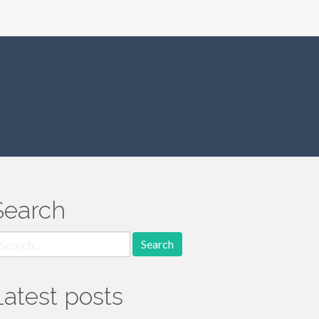
Search
earch
r:
Latest posts