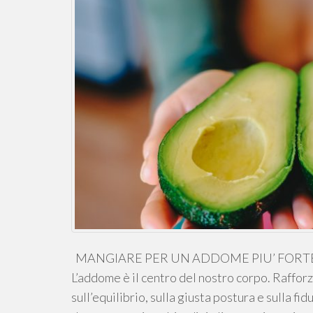
MANGIARE PER UN ADDOME PIU’ FORTE:
L’addome è il centro del nostro corpo. Raffor
sull’equilibrio, sulla giusta postura e sulla fid