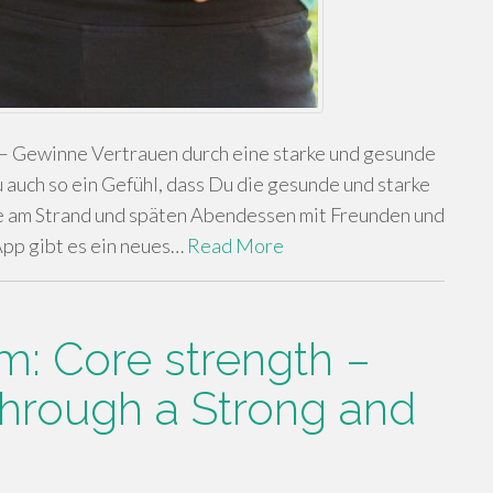
 Gewinne Vertrauen durch eine starke und gesunde
auch so ein Gefühl, dass Du die gesunde und starke
e am Strand und späten Abendessen mit Freunden und
App gibt es ein neues…
Read More
: Core strength –
hrough a Strong and