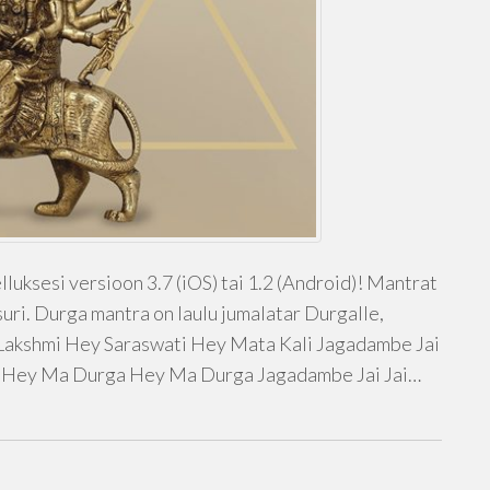
luksesi versioon 3.7 (iOS) tai 1.2 (Android)! Mantrat
uri. Durga mantra on laulu jumalatar Durgalle,
aLakshmi Hey Saraswati Hey Mata Kali Jagadambe Jai
 Hey Ma Durga Hey Ma Durga Jagadambe Jai Jai…