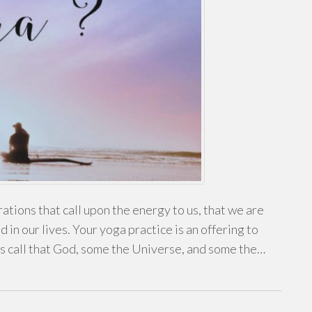
tions that call upon the energy to us, that we are
d in our lives. Your yoga practice is an offering to
us call that God, some the Universe, and some the…