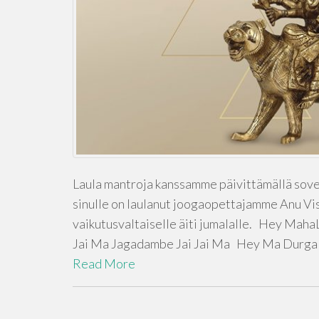
Laula mantroja kanssamme päivittämällä sovel
sinulle on laulanut joogaopettajamme Anu Vis
vaikutusvaltaiselle äiti jumalalle. Hey Mah
Jai Ma Jagadambe Jai Jai Ma Hey Ma Durga
Read More