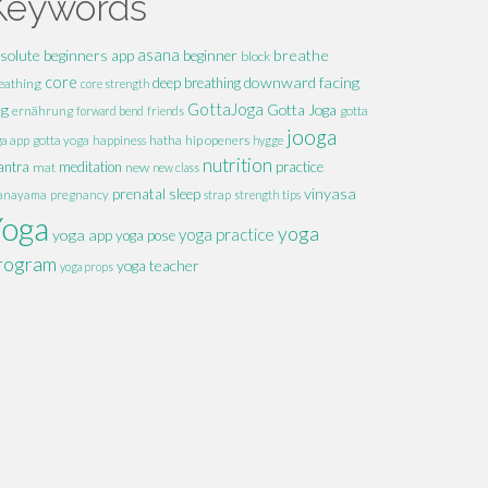
Keywords
solute beginners
asana
breathe
app
beginner
block
core
downward facing
deep breathing
eathing
core strength
GottaJoga
og
Gotta Joga
ernährung
forward bend
friends
gotta
jooga
hatha
hip openers
ga app
gotta yoga
happiness
hygge
nutrition
ntra
meditation
practice
mat
new
new class
vinyasa
prenatal
sleep
anayama
pregnancy
strap
strength
tips
Yoga
yoga
yoga practice
yoga app
yoga pose
rogram
yoga teacher
yoga props