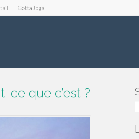
tail
Gotta Joga
t-ce que c’est ?
S
fo