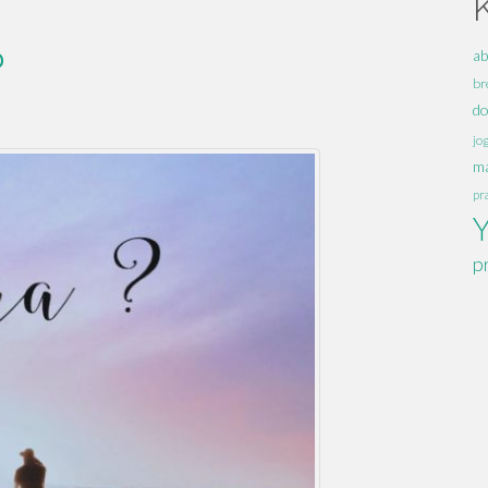
?
ab
br
d
jo
ma
pr
p