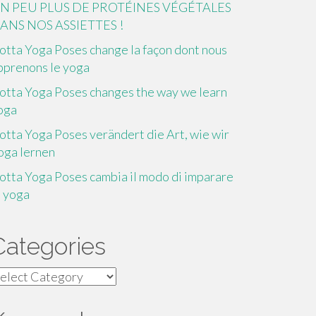
N PEU PLUS DE PROTÉINES VÉGÉTALES
ANS NOS ASSIETTES !
otta Yoga Poses change la façon dont nous
pprenons le yoga
otta Yoga Poses changes the way we learn
oga
otta Yoga Poses verändert die Art, wie wir
oga lernen
otta Yoga Poses cambia il modo di imparare
o yoga
Categories
ategories