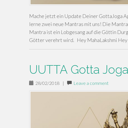
Mache jetzt ein Update Deiner GottaJoga App 
lerne zwei neue Mantras mit uns! Die Mantra
Mantra ist ein Lobgesang auf die Göttin Durga
Götter verehrt wird. Hey MahaLakshmi Hey
UUTTA Gotta Jogas
28/02/2018
|
Leave a comment