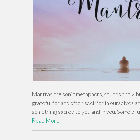
Mantras are sonic metaphors, sounds and vibra
grateful for and often seek for in ourselves an
something sacred to you and in you. Some of 
Read More