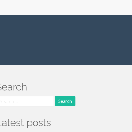
Search
earch
r:
Latest posts