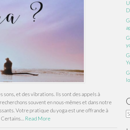
U
D
G
a
G
y
G
Y
G
l
sons, et des vibrations. Ils sont des appels à
us recherchons souvent en nous-mêmes et dans notre
ssants. Votre pratique du yoga est une offrande à
C
. Certains…
Read More