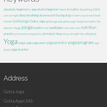
absolute beginners
asana
breathe
core
app
beginner
block
breathing
downward facing dog
deep breathing
core strength
ernährung
forward bend
GottaJoga
Gotta Joga
hatha
hip
friends
gotta joga app
gotta yoga
happiness
jooga
nutrition
mantra
meditation
openers
mat
new
hygge
new class
vinyasa
practice
prenatal
sleep
pranayama
pregnancy
strap
strength
tips
Yoga
yoga program
yoga practice
yoga app
yoga pose
yoga
yoga teacher
props
Address
Gotta Joga
Gotta Apps SAS