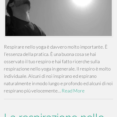
Respirare nello yoga è davvero molto importante. È
l’essenza della pratica. È una buona cosa se hai
osservato il tuo respiro e hai fatto ricerche sulla
respirazione nello yoga in generale. Il respiro è molto
individuale. Alcuni di noi inspirano ed espirano
naturalmente in modo lungo e profondo ed alcuni di noi
respirano più velocemente…
Read More