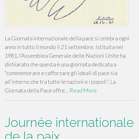
La Giornata internazionale della pace si celebra ogni
anno in tutto il mondo il 21 settembre. Istituita nel
1981, l’Assemblea Generale delle Nazioni Unite ha
dichiarato che questa è una giornata dedicata a
“commemorare e rafforzare gli ideali di pace sia
all’interno che tra tutte le nazioni e i popoli”. La
Giornata della Pace offre…
Read More
Journée internationale
de la paix