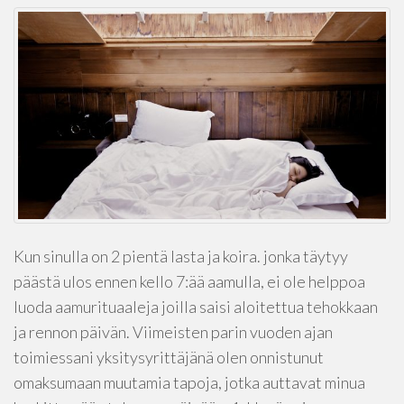
Kun sinulla on 2 pientä lasta ja koira. jonka täytyy
päästä ulos ennen kello 7:ää aamulla, ei ole helppoa
luoda aamurituaaleja joilla saisi aloitettua tehokkaan
ja rennon päivän. Viimeisten parin vuoden ajan
toimiessani yksitysyrittäjänä olen onnistunut
omaksumaan muutamia tapoja, jotka auttavat minua