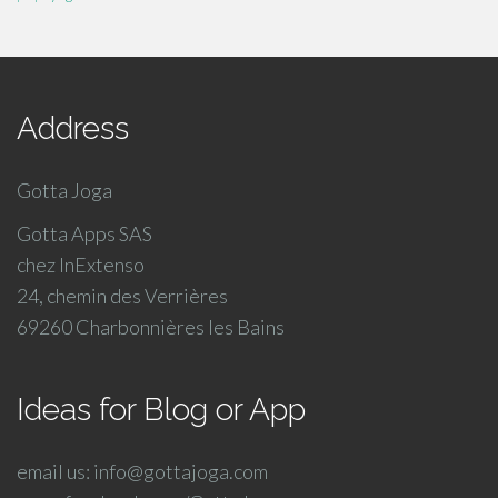
Address
Gotta Joga
Gotta Apps SAS
chez InExtenso
24, chemin des Verrières
69260 Charbonnières les Bains
Ideas for Blog or App
email us: info@gottajoga.com