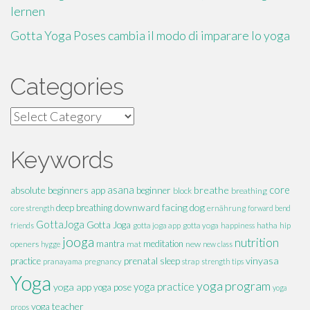
lernen
Gotta Yoga Poses cambia il modo di imparare lo yoga
Categories
Categories
Keywords
absolute beginners
asana
breathe
core
app
beginner
block
breathing
downward facing dog
deep breathing
core strength
ernährung
forward bend
GottaJoga
Gotta Joga
hatha
hip
friends
gotta joga app
gotta yoga
happiness
jooga
nutrition
mantra
meditation
openers
mat
new
hygge
new class
vinyasa
practice
prenatal
sleep
pranayama
pregnancy
strap
strength
tips
Yoga
yoga program
yoga practice
yoga app
yoga pose
yoga
yoga teacher
props